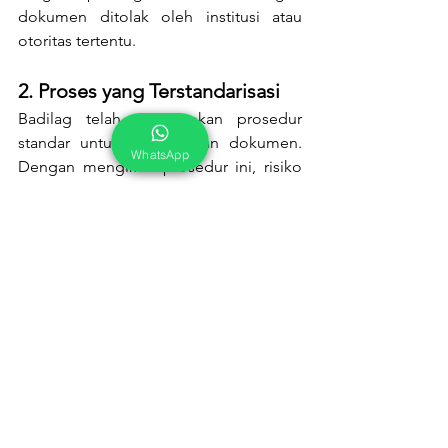
dokumen ditolak oleh institusi atau 
otoritas tertentu.
2. Proses yang Terstandarisasi
Badilag telah menetapkan prosedur 
standar untuk pengesahan dokumen. 
WhatsApp
Dengan mengikuti prosedur ini, risiko 
terjadinya kesalahan, seperti dokumen 
tidak lengkap atau prosedur yang tidak 
sesuai, dapat diminimalkan.
3. Pendampingan Profesional
Penyedia jasa legalisasi umumnya 
memiliki pengalaman dalam mengurus 
dokumen hukum. Mereka dapat 
membantu Anda memahami dan 
memenuhi semua persyaratan yang 
diperlukan.