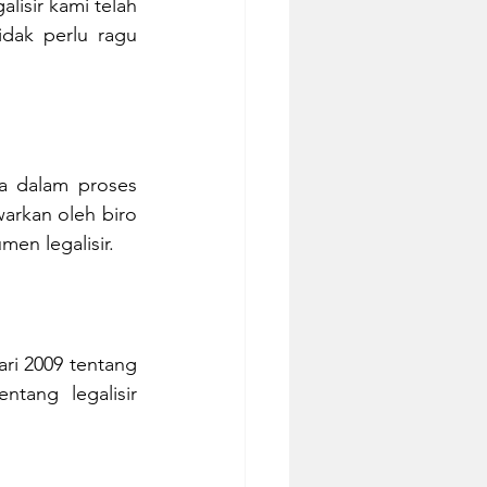
isir kami telah 
dak perlu ragu 
a dalam proses 
warkan oleh biro 
en legalisir.
ri 2009 tentang 
tang legalisir 