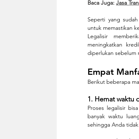
Baca Juga: 
Jasa Tran
Seperti yang sudah
untuk memastikan ke
Legalisir memberi
meningkatkan kredi
diperlukan sebelum m
Empat Manfa
Berikut beberapa man
1. Hemat waktu 
Proses legalisir bi
banyak waktu luan
sehingga Anda tidak