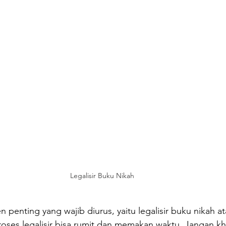
Legalisir Buku Nikah 
enting yang wajib diurus, yaitu legalisir buku nikah at
roses legalisir bisa rumit dan memakan waktu. Jangan kh