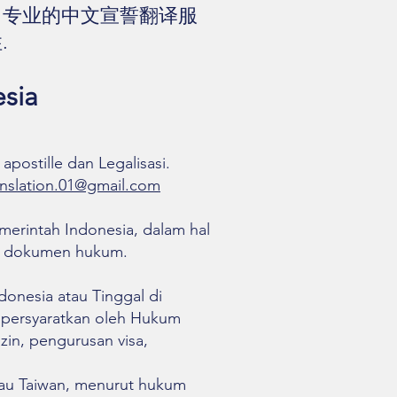
、专业的中文宣誓翻译服
.
sia
ostille dan Legalisasi.
ranslation.01@gmail.com
merintah Indonesia, dalam hal
n dokumen hukum.
onesia atau Tinggal di
ipersyaratkan oleh Hukum
zin, pengurusan visa,
tau Taiwan, menurut hukum