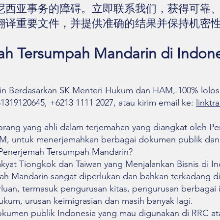
尼西亚事务的障碍。立即联系我们，获得可靠
翻译重要文件，并提供准确的结果并保持机密性
h Tersumpah Mandarin di Indone
 Berdasarkan SK Menteri Hukum dan HAM, 100% lolos ap
319120645, +6213 1111 2027, atau kirim email ke:
linkt
rang yang ahli dalam terjemahan yang diangkat oleh Pe
AM, untuk menerjemahkan berbagai dokumen publik da
enerjemah Tersumpah Mandarin?
yat Tiongkok dan Taiwan yang Menjalankan Bisnis di Ind
ah Mandarin sangat diperlukan dan bahkan terkadang d
luan, termasuk pengurusan kitas, pengurusan berbagai i
ukum, urusan keimigrasian dan masih banyak lagi.
i dokumen publik Indonesia yang mau digunakan di RRC a