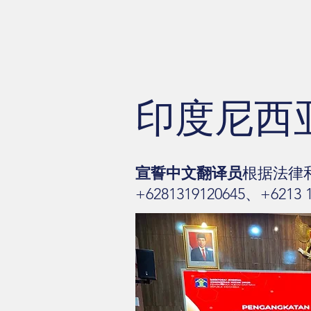
印度尼西
宣誓中文翻译员
根据法律
+6281319120645、+62