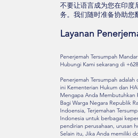
不要让语言成为您在印度
务。我们随时准备协助您
Layanan Penerjema
Penerjemah Tersumpah Mandarin
Hubungi Kami sekarang di +6281
Penerjemah Tersumpah adalah o
ini Kementerian Hukum dan H
Mengapa Anda Membutuhkan P
Bagi Warga Negara Republik Rak
Indoensia, Terjemahan Tersump
Indonesia untuk berbagai keper
pendirian perusahaan, urusan h
Selain itu, Jika Anda memilik