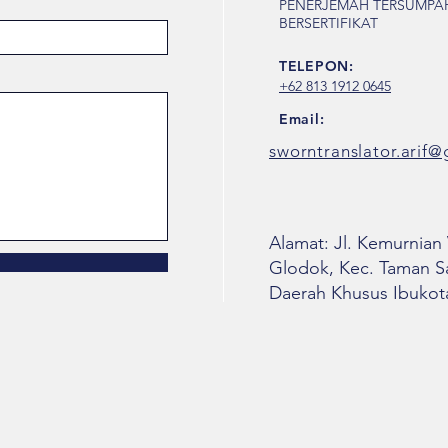
PENERJEMAH TERSUMPA
BERSERTIFIKAT
TELEPON:
+62 813 1912 0645
Email:
sworntranslator.arif
Alamat: Jl. Kemurnian 
Glodok, Kec. Taman Sar
Daerah Khusus Ibukota