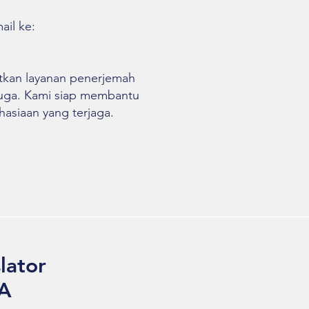
ail ke:
tkan layanan penerjemah
juga. Kami siap membantu
asiaan yang terjaga.
lator
YA